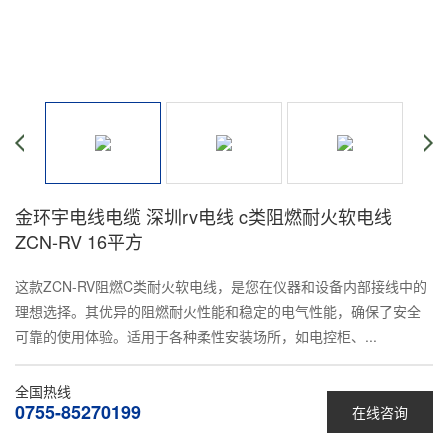
金环宇电线电缆 深圳rv电线 c类阻燃耐火软电线
ZCN-RV 16平方
这款ZCN-RV阻燃C类耐火软电线，是您在仪器和设备内部接线中的
理想选择。其优异的阻燃耐火性能和稳定的电气性能，确保了安全
可靠的使用体验。适用于各种柔性安装场所，如电控柜、...
全国热线
0755-85270199
在线咨询