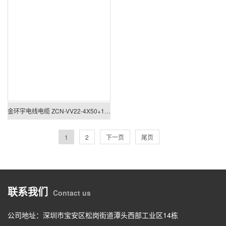
金环宇电线电缆 ZCN-VV22-4X50+1X25平方 c类阻燃耐火铠装电缆价格
1
2
下一页
尾页
联系我们
Contact us
公司地址：深圳市宝安区松岗街道潭头西部工业区14栋