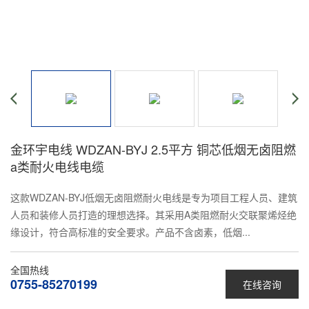
金环宇电线 WDZAN-BYJ 2.5平方 铜芯低烟无卤阻燃
a类耐火电线电缆
这款WDZAN-BYJ低烟无卤阻燃耐火电线是专为项目工程人员、建筑
人员和装修人员打造的理想选择。其采用A类阻燃耐火交联聚烯烃绝
缘设计，符合高标准的安全要求。产品不含卤素，低烟...
全国热线
0755-85270199
在线咨询