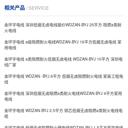
相关产品
/ SERVICE
金环宇电线 深圳低烟无卤电线报价WDZAN-BYJ 25平方 阻燃a类耐
火电线
金环宇电线 a级阻燃耐火电线WDZAN-BYJ 16平方低烟无卤电线 家
用电线
金环宇电线 a类阻燃耐火低烟无卤电线 WDZAN-BYJ 10平方 深圳电
线厂家
金环宇电线 WDZAN- BYJ 6平方 低烟无卤阻燃耐火电线 家装工程电
线
金环宇电线 深圳低烟无卤阻燃a类耐火电线WDZAN-BYJ 4平方家用
电线
金环宇电线 WDZAN-BYJ 2.5平方 铜芯低烟无卤阻燃a类耐火电线电
缆
金环宇电线 低烟无卤阻燃耐火硬电线WDZAN-BYJ 1.5平方家装电线