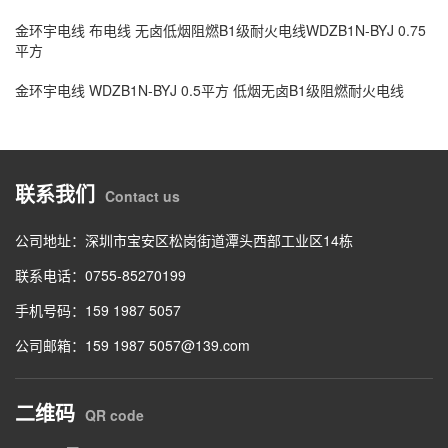
金环宇电线 布电线 无卤低烟阻燃B1级耐火电线WDZB1N-BYJ 0.75
平方
金环宇电线 WDZB1N-BYJ 0.5平方 低烟无卤B1级阻燃耐火电线
联系我们
Contact us
公司地址：深圳市宝安区松岗街道潭头西部工业区14栋
联系电话：0755-85270199
手机号码：159 1987 5057
公司邮箱：159 1987 5057@139.com
二维码
QR code