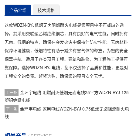
产品介绍
技术规格
这款WDZN-BYJ低烟无卤阻燃耐火电线是您项目中不可或缺的选
择。其采用交联聚乙烯绝缘铜芯，具有良好的电气性能，同时拥有
无卤、低烟的特点，确保在突发火灾中保持佳防火性能。无卤材料
保障环境健康，低烟特性有助于减少有害气体的释放，为您的安全
保驾护航。适用于各类项目工程、建筑和装修，为工程施工提供可
靠保障。选择WDZN-BYJ电线，您不仅选择了品质和性能，更是对
工程安全的负责。赶紧选购，确保您的项目安全无忧。
金环宇电线 阻燃耐火低烟无卤电线25平方WDZN-BYJ-125
上一条
塑铜绝缘电线
金环宇电线 家用电线WDZN-BYJ 0.75低烟无卤阻燃耐火电
下一条
线
相关产品
/ SERVICE