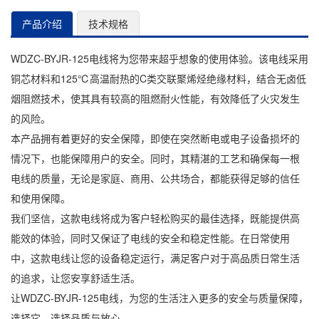
产品介绍
技术规格
WDZC-BYJR-125电线将为您带来超乎想象的使用体验。该电线采用
铜芯材料和125℃高温耐热的C类交联聚烯烃绝缘材料，结合无卤低
烟阻燃技术，使其具有较高的阻燃耐火性能，有效降低了火灾发生
的风险。
本产品拥有着更好的安全保障，即使在突然断电或电子设备损坏的
情况下，也能保障用户的安全。同时，其精湛的工艺和确保每一根
电线的质量，无论是家庭、商用、公共场合，都能获得足够的信任
和使用保障。
我们坚信，这款电线将成为客户轻松购买的最佳选择，既能提供高
能效的体验，同时又保证了电线的安全和稳定性能。在日常使用
中，这款电线让您的设备稳定运行，满足客户对于高品质日常生活
的追求，让您安享舒适生活。
让WDZC-BYJR-125电线，为您的生活注入更多的安全与质量保障，
选择它，选择品质与放心。